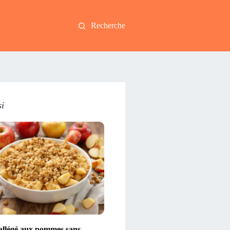
Recherche
si
llégé aux pommes sans