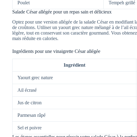
Poulet
Tempeh grillé
Salade César allégée pour un repas sain et délicieux
Optez pour une version allégée de la salade César en modifiant la
de croûtons. Utiliser un yaourt grec nature mélangé à de l’ail écra
légère, tout en conservant son caractère gourmand. Vous obtenez 
mais réduite en calories.
Ingrédients pour une vinaigrette César allégée
Ingrédient
Yaourt grec nature
Ail écrasé
Jus de citron
Parmesan râpé
Sel et poivre
Les étapes essentielles pour réussir votre salade César à la perfec