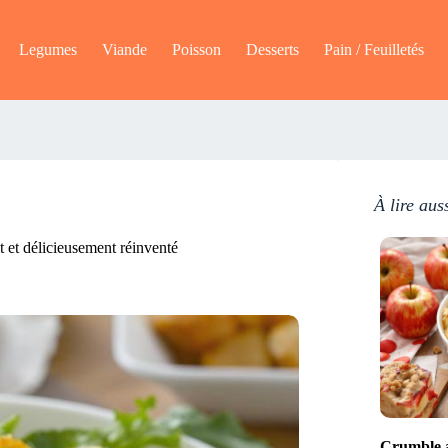
Legumes
Viande
Poisson
Desserts
Pain / Feuilletés
À lire aus
t et délicieusement réinventé
Crumble a