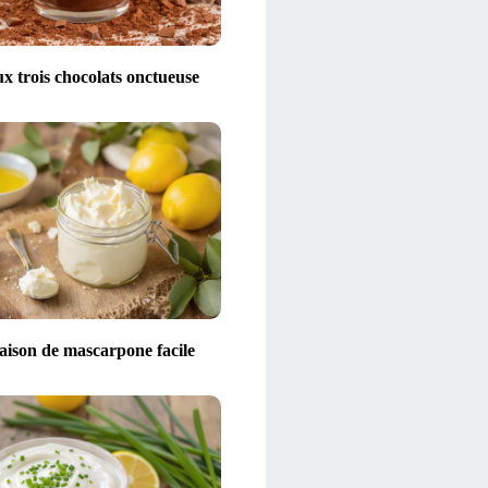
x trois chocolats onctueuse
aison de mascarpone facile