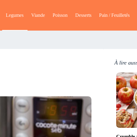
Legumes
Viande
Poisson
Desserts
Pain / Feuilletés
À lire aus
Crumble a