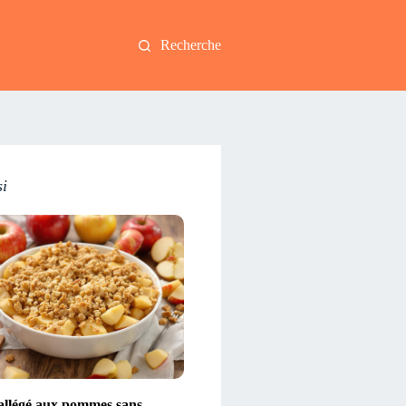
Recherche
si
llégé aux pommes sans