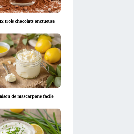
x trois chocolats onctueuse
aison de mascarpone facile